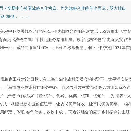
币卡交易中心签署战略合作协议。作为战略合作的首次尝试，双方推出
”海报，……...
易中心签署战略合作协议。作为战略合作的首次尝试，双方推出《太安
背面为《岁物丰成》个性化服务专用邮票。数字化内容包含“走近太安谷”
一性。藏品共限量1000件，上线21秒即售罄，创下上邮文创2021年首
质粮食工程建设”目标，在上海市农业农村委员会的指导下，太平洋安信
、上海市农业技术推广服务中心、各区农业农村委员会等六方组建优粮产
”，推进“五优联动”（暨“优产、优购、优储、优加、优销”），打造农业
+”的方式，构建出新农业价值纽带，让农民优产优收，让市民优质优享。《岁
务专用邮票，体现“春华秋实，岁物丰成”。两者的结合响应了乡村振兴的主题