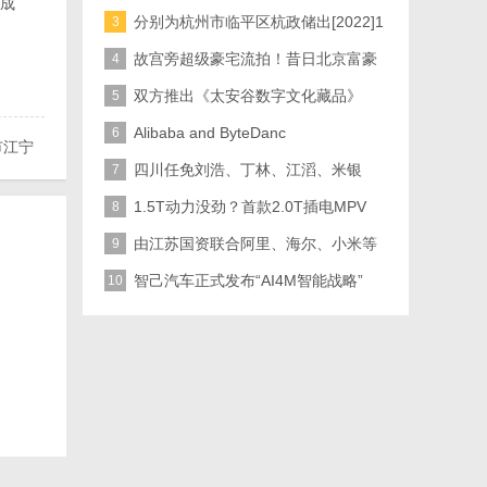
成
(左三
分别为杭州市临平区杭政储出[2022]1
3
故宫旁超级豪宅流拍！昔日北京富豪
4
负债累累
双方推出《太安谷数字文化藏品》
5
Alibaba and ByteDanc
6
市江宁
四川任免刘浩、丁林、江滔、米银
7
圳宝安
军、张欣、
1.5T动力没劲？首款2.0T插电MPV
8
由江苏国资联合阿里、海尔、小米等
9
产业投资
智己汽车正式发布“AI4M智能战略”
10