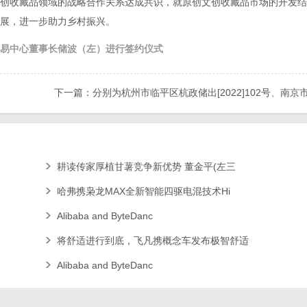
收藏品领域的战略合作关系达成共识，就原创文创收藏品市场的开发结
展，进一步助力乡村振兴。
易中心董事长储波（左）进行签约仪式
下一篇：分别为杭州市临平区杭政储出[2022]102号、南京
区科学园G08地块、深
耕读传家厚植甘薯竞争新优势 董金平(左三
哈弗携枭龙MAX全新智能四驱电混技术Hi
Alibaba and ByteDanc
将舒适进行到底，飞凡携概念车发布极智舒适
Alibaba and ByteDanc