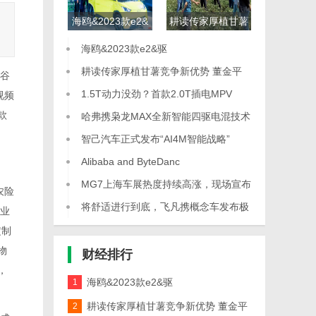
海鸥&2023款e2&
耕读传家厚植甘薯
驱
竞争新优势 董金平
海鸥&2023款e2&驱
(左三
耕读传家厚植甘薯竞争新优势 董金平
谷
(左三
1.5T动力没劲？首款2.0T插电MPV
视频
款
哈弗携枭龙MAX全新智能四驱电混技术
Hi
智己汽车正式发布“AI4M智能战略”
Alibaba and ByteDanc
MG7上海车展热度持续高涨，现场宣布
农险
刷新
将舒适进行到底，飞凡携概念车发布极
业
智舒适
定制
物
财经
排行
，
海鸥&2023款e2&驱
1
耕读传家厚植甘薯竞争新优势 董金平
2