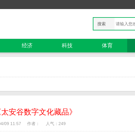
搜索
经济
科技
体育
《太安谷数字文化藏品》
/09 11:57
作者：
人气：
249