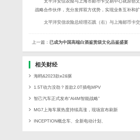
太平洋安信农险与上海市邮币卡交易中心就原创文创
战略合作伙伴，充分发挥双方优势，实现业务互补和扩
太平洋安信农险总经理石践（右）与上海邮币卡交
上一篇：
已成为中国高端白酒鉴赏级文化品鉴盛宴
相关
财经
海鸥&2023款e2&驱
1.5T动力没劲？首款2.0T插电MPV
智己汽车正式发布“AI4M智能战略”
MG7上海车展热度持续高涨，现场宣布刷新
INCEPTION概念车、全新电动计划、