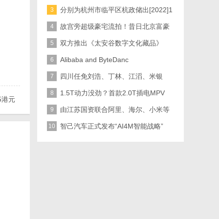
(左三
分别为杭州市临平区杭政储出[2022]1
3
故宫旁超级豪宅流拍！昔日北京富豪
4
负债累累
双方推出《太安谷数字文化藏品》
5
Alibaba and ByteDanc
6
四川任免刘浩、丁林、江滔、米银
7
军、张欣、
1.5T动力没劲？首款2.0T插电MPV
8
5港元
由江苏国资联合阿里、海尔、小米等
9
产业投资
智己汽车正式发布“AI4M智能战略”
10