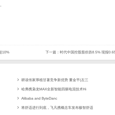
。
10%
下一篇：时代中国控股股价跌8.5% 现报0.6
耕读传家厚植甘薯竞争新优势 董金平(左三
哈弗携枭龙MAX全新智能四驱电混技术Hi
Alibaba and ByteDanc
将舒适进行到底，飞凡携概念车发布极智舒适