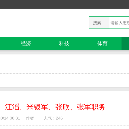
搜索
经济
科技
体育
、江滔、米银军、张欣、张军职务
/14 00:31
作者：
人气：
246