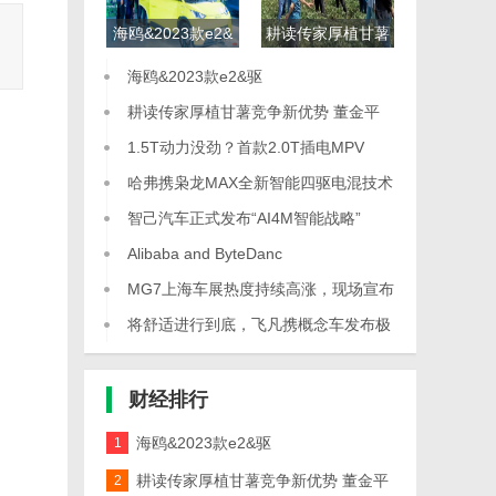
海鸥&2023款e2&
耕读传家厚植甘薯
驱
竞争新优势 董金平
海鸥&2023款e2&驱
(左三
耕读传家厚植甘薯竞争新优势 董金平
(左三
1.5T动力没劲？首款2.0T插电MPV
哈弗携枭龙MAX全新智能四驱电混技术
Hi
智己汽车正式发布“AI4M智能战略”
Alibaba and ByteDanc
MG7上海车展热度持续高涨，现场宣布
刷新
将舒适进行到底，飞凡携概念车发布极
智舒适
财经
排行
海鸥&2023款e2&驱
1
耕读传家厚植甘薯竞争新优势 董金平
2