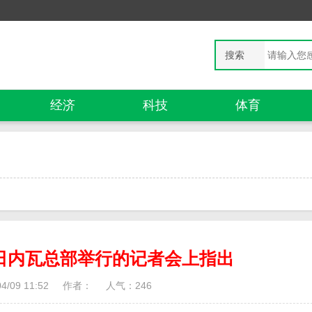
搜索
经济
科技
体育
日内瓦总部举行的记者会上指出
/09 11:52
作者：
人气：
246