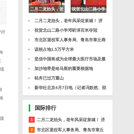
德
二月二龙抬头，老
祝贺北山二路小学
年风采绽泉城！ 济
邓昕泽百米夺冠
二月二龙抬头，老年风采绽泉城！ 济
南老年
南老年
祝贺北山二路小学邓昕泽百米夺冠
呼吁
市北区退役军人事务局、青岛市章丘商
会与项
该校占地1.5万平方米
年
坚信中国将成为全球最大医疗市场及最
天
重要的
加沙地带是哈马斯的重要根据地
现
轻舟已过万重山
新华社北京4月7日电（记者冯歆然、邵
存
艺
独
国际
排行
提
二月二龙抬头，老年风采绽泉城！ 济
1
南老年
市北区退役军人事务局、青岛市章丘
2