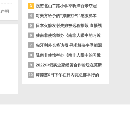
商会与项
祝贺北山二路小学邓昕泽百米夺冠
3
队声明
对美方给予的“撑腰打气”感激涕零
4
日本火箭发射失败被远程摧毁 直播视
5
频遭火
驻南非使馆举办《南非人眼中的习近
6
平新时代
匈牙利外长将访俄 寻求解决冬季能源
7
短缺问
驻南非使馆举办《南非人眼中的习近
8
平新时代
2022中俄实业家经贸合作论坛在莫斯
9
科举
谭德塞6日下午在日内瓦总部举行的
10